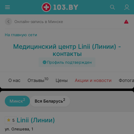
Онлайн-запись в Минске
На главную сети
Медицинский центр Linii (Линии) -
контакты
Профиль подтвержден
10
О нас
Отзывы
Цены
Акции и новости
Фотог
2
2
Минск
Вся Беларусь
Linii (Линии)
5
ул. Олешева
,
1