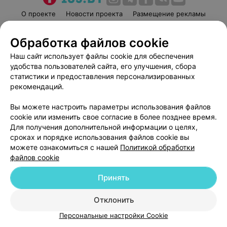
О проекте
Новости проекта
Размещение рекламы
Медицинский маркетинг
Публичный договор
Обработка файлов cookie
Пользовательское соглашение
Способы оплаты
Наш сайт использует файлы cookie для обеспечения
Вакансии
Партнеры
удобства пользователей сайта, его улучшения, сбора
Написать руководителю 103.by
статистики и предоставления персонализированных
Написать в поддержку
рекомендаций.
Персональные настройки cookie
Вы можете настроить параметры использования файлов
Обработка персональных данных
cookie или изменить свое согласие в более позднее время.
Для получения дополнительной информации о целях,
сроках и порядке использования файлов cookie вы
можете ознакомиться с нашей
Политикой обработки
файлов cookie
Принять
© 2026 ООО «Артокс Лаб», УНП 191700409
| 220012, Республика Беларусь,
г. Минск, улица Толбухина, 2, пом. 16 | help@103.by
Отклонить
Служба поддержки
+375 291212755
Персональные настройки Cookie