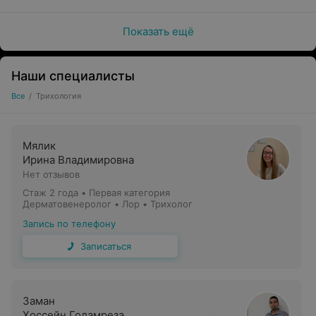
Показать ещё
Наши специалисты
Все
/
Трихология
Мялик
Ирина Владимировна
Нет отзывов
Стаж 2 года
•
Первая категория
Дерматовенеролог • Лор • Трихолог
Запись по телефону
Записаться
Заман
Хоссейн Голамреза