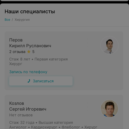
Наши специалисты
Все
/
Хирургия
Перов
Кирилл Русланович
2 отзыва
5
Стаж 8 лет
•
Первая категория
Хирург
Запись по телефону
Записаться
Козлов
Сергей Игоревич
Нет отзывов
Стаж 32 года
•
Высшая категория
Ангиолог • Кардиохирург • Флеболог • Хирург