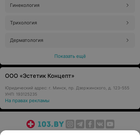
Гинекология
Трихология
Дерматология
Показать ещё
ООО «Эстетик Концепт»
Юридический адрес: г. Минск, пр. Дзержинского, д. 123-555
УНП: 193125235
На правах рекламы
О проекте
Новости проекта
Размещение рекламы